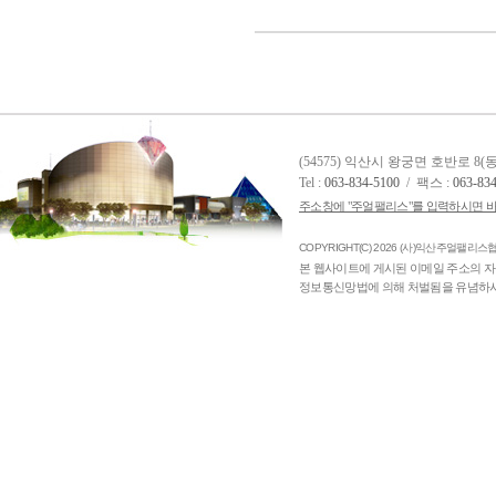
(54575) 익산시 왕궁면 호반로 8
Tel :
063-834-5100
/ 팩스 :
063-83
주소창에 "주얼팰리스"를 입력하시면 바
COPYRIGHT(C) 2026 (사)익산주얼팰리스협의
본 웹사이트에 게시된 이메일 주소의 자
정보통신망법에 의해 처벌됨을 유념하시