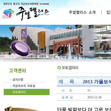
제 목
2013 가을보
번 호
51
등 록 일
2013-11-28
단풍 빛깔보다 더 고운 보