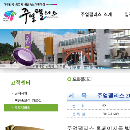
제 목
주얼팰리스 20
번 호
62
등 록 일
2017-11-09
주얼팰리스 홈페이지를 방