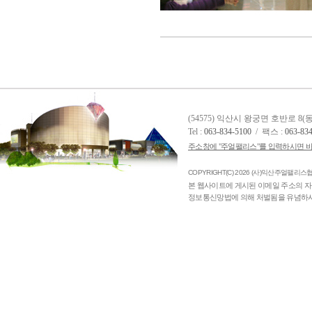
(54575) 익산시 왕궁면 호반로 8
Tel :
063-834-5100
/ 팩스 :
063-83
주소창에 "주얼팰리스"를 입력하시면 바
COPYRIGHT(C) 2026 (사)익산주얼팰리스협의
본 웹사이트에 게시된 이메일 주소의 자
정보통신망법에 의해 처벌됨을 유념하시