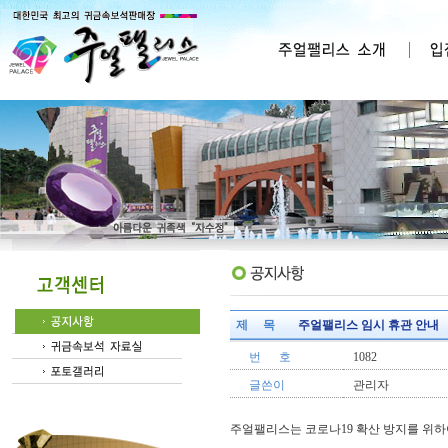
제 목
주얼팰리스 임시 휴관 안내
번 호
1082
글쓴이
관리자
주얼팰리스는 코로나19 확산 방지를 위하