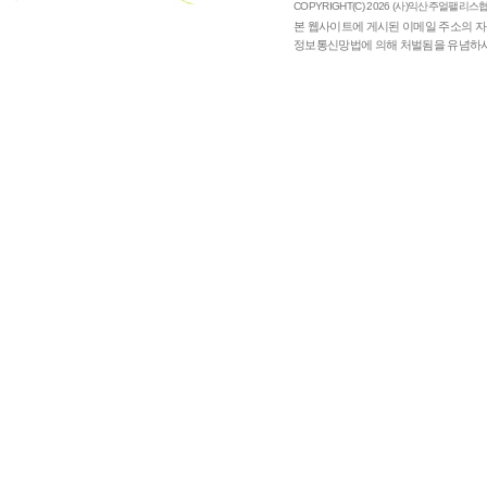
COPYRIGHT(C) 2026 (사)익산주얼팰리스협의
본 웹사이트에 게시된 이메일 주소의 자
정보통신망법에 의해 처벌됨을 유념하시