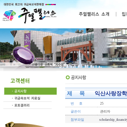
제 목
익산사랑장학재단
번 호
25
글쓴이
관리자
첨부파일
scholarship_iksanci