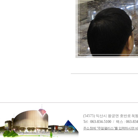
(54575) 익산시 왕궁면 호반로 8
Tel :
063-834-5100
/ 팩스 :
063-83
주소창에 "주얼팰리스"를 입력하시면 바