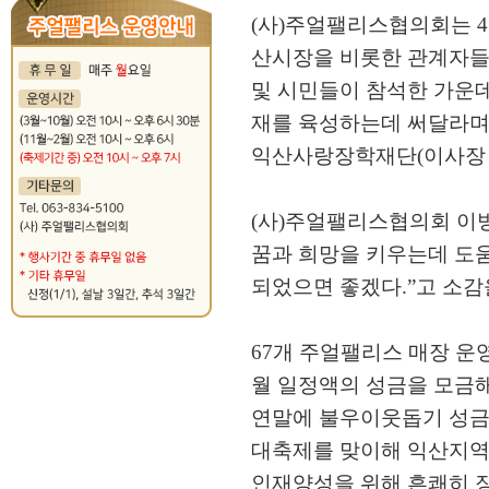
(사)주얼팰리스협의회는 4월
산시장을 비롯한 관계자
및 시민들이 참석한 가운데
재를 육성하는데 써달라
익산사랑장학재단(이사장 이
(사)주얼팰리스협의회 이
꿈과 희망을 키우는데 도
되었으면 좋겠다.”고 소감
67개 주얼팰리스 매장 운
월 일정액의 성금을 모금
연말에 불우이웃돕기 성금으
대축제를 맞이해 익산지
인재양성을 위해 흔쾌히 