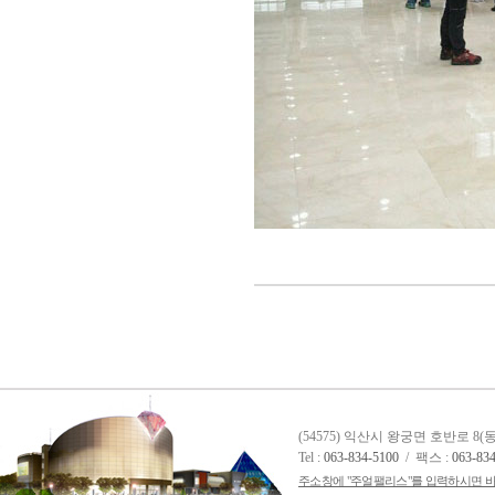
(54575) 익산시 왕궁면 호반로 8
Tel :
063-834-5100
/ 팩스 :
063-83
주소창에 "주얼팰리스"를 입력하시면 바