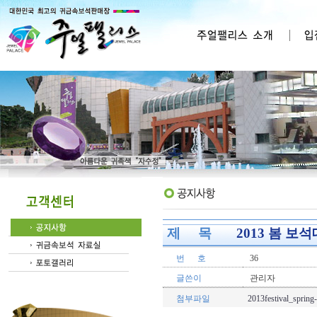
제 목
2013 봄 보석
번 호
36
글쓴이
관리자
첨부파일
2013festival_spring