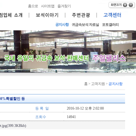
홈으로
사이트맵
즐겨찾기
공지사항
귀금속보석 자료실
포토갤러리
홈
> 고객지원 >
공지사항
0%특별할인 등
등 록 일
2016-10-12 오후 2:02:00
조회수
14941
et.jpg(399.3KBkb)