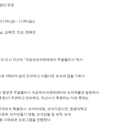
업단 운영
4.(금) ~ 11.06.(일))
김용님, 김혜연, 진성, 한혜진
 보석의 도시 익산의 "귀금속보석판매센터 주얼팰리스"에서
오므로 100만여 점의 진귀하고 아름다운 보석과 접할 기회가
북 익산시 왕궁면 주얼팰리스 귀금속보석판매센터와 보석박물관 일원에서
춘호)가 주관하고 전라북도, 익산시가 후원하는 이번 축제는
), 희귀보석 특별전시, 보석리세팅, 보석가공시연, 원광대학교
, 반지만들기 체험, 보석감별 및 세척, 보석
 등 다채로운 프로그램을 진행한다.