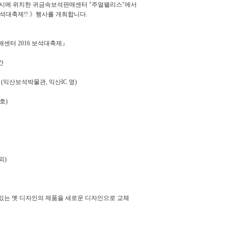
시에 위치한 귀금속보석판매센터 "주얼팰리스"에서
석대축제!! 》행사를 개최합니다.
매센터 2016 보석대축제』
일간
(익산보석박물관, 익산IC 옆)
호)
외)
고 있는 옛 디자인의 제품을 새로운 디자인으로 교체