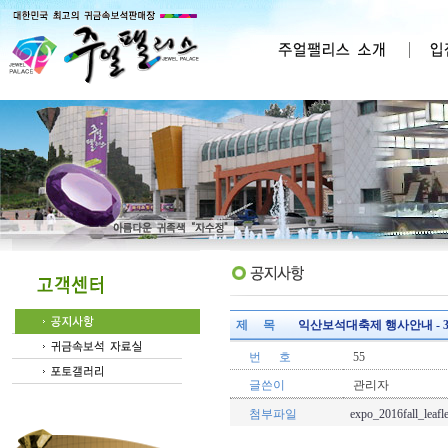
제 목
익산보석대축제 행사안내 - 3
번 호
55
글쓴이
관리자
첨부파일
expo_2016fall_leafl