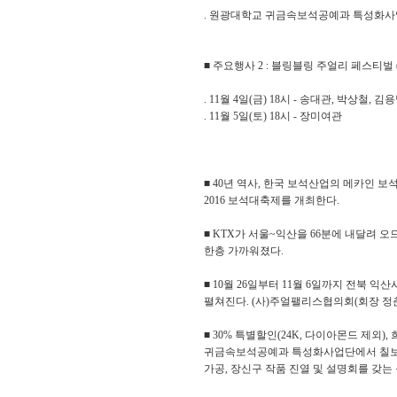
. 원광대학교 귀금속보석공예과 특성화사
■ 주요행사 2 : 블링블링 주얼리 페스티벌 (11.0
. 11월 4일(금) 18시 - 송대관, 박상철, 
. 11월 5일(토) 18시 - 장미여관
■ 40년 역사, 한국 보석산업의 메카인
2016 보석대축제를 개최한다.
■ KTX가 서울~익산을 66분에 내달려 
한층 가까워졌다.
■ 10월 26일부터 11월 6일까지 전
펼쳐진다. (사)주얼팰리스협의회(회장 정
■ 30% 특별할인(24K, 다이아몬드 제외
귀금속보석공예과 특성화사업단에서 칠보공예
가공, 장신구 작품 진열 및 설명회를 갖는