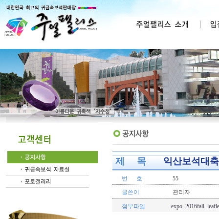
제 목
익산보석대축제 
번 호
55
글쓴이
관리자
첨부파일
expo_2016fall_leafl