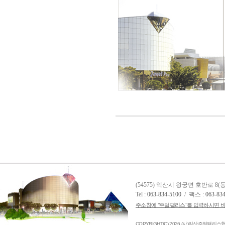
(54575) 익산시 왕궁면 호반로 8
Tel :
063-834-5100
/ 팩스 :
063-83
주소창에 "주얼팰리스"를 입력하시면 바
COPYRIGHT(C) 2026 (사)익산주얼팰리스협의