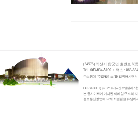
(54575) 익산시 왕궁면 호반로 8
Tel :
063-834-5100
/ 팩스 :
063-83
주소창에 "주얼팰리스"를 입력하시면 바
COPYRIGHT(C) 2026 (사)익산주얼팰리스협의
본 웹사이트에 게시된 이메일 주소의 자
정보통신망법에 의해 처벌됨을 유념하시