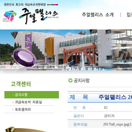
제 목
주얼팰리스 20
번 호
62
글쓴이
관리자
첨부파일
2017fall_expo.jpg(