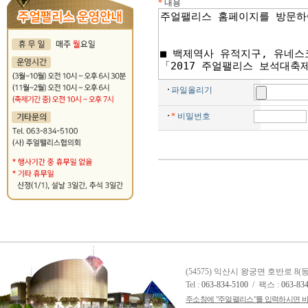
*
내용
파일올리기
*
비밀번호
(54575) 익산시 왕궁면 호반로 8
Tel :
063-834-5100
/ 팩스 :
063-83
주소창에 "주얼팰리스"를 입력하시면 바