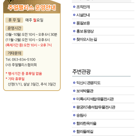
조직안개
시설안내
품질보증
홍보 동영상
찾아오시는 길
익산시 관광지도
보석박물관
미륵사지석탑/유물전시관
왕궁리5층석탑/유물전시관
숭림사
함라한옥마을
함라둘레길